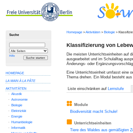
Homepage
>
Aktivitäten
>
Biologie
> Klassifiz
Suche
Klassifizierung von Lebe
Suchbegriff
Suche
einschränken
Die meisten Unterrichtseinheiten auf 
auf
Hilfe
ausgearbeitet und im Schulalltag auspr
Änderungs- oder Ergänzungs­vor­schläg
Eine Unterrichtseinheit umfasst eine o
HOMEPAGE
Thema drehen. Ein Modul besteht aus 
LA MAIN À LA PÂTE
Liste einschränken auf
Lernstufe
AKTIVITÄTEN
-
Akustik
-
Astronomie
Module
-
Biologie
-
Elektrizität
Biodiversität macht Schule!
-
Energie
-
Humanbiologie
Unterrichtseinheiten
-
Informatik
Tiere des Waldes aus gemäßigten Zo