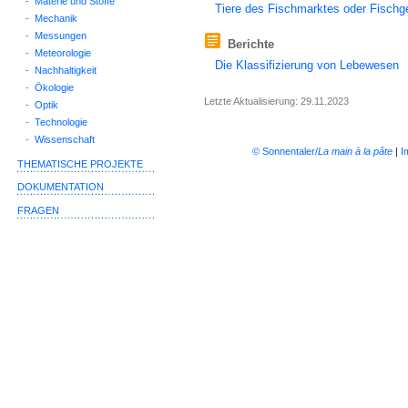
-
Materie und Stoffe
Tiere des Fischmarktes oder Fischge
-
Mechanik
-
Messungen
Berichte
-
Meteorologie
Die Klassifizierung von Lebewesen
-
Nachhaltigkeit
-
Ökologie
Letzte Aktualisierung: 29.11.2023
-
Optik
-
Technologie
-
Wissenschaft
© Sonnentaler/
La main à la pâte
|
I
THEMATISCHE PROJEKTE
DOKUMENTATION
FRAGEN