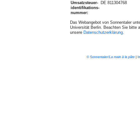
Umsatzsteuer-
DE 811304768
identifikations-
nummer:
Das Webangebot von Sonnentaler unte
Universität Berlin. Beachten Sie bitte
unsere
Datenschutzerklärung
.
© Sonnentaler/
La main à la pâte
|
I