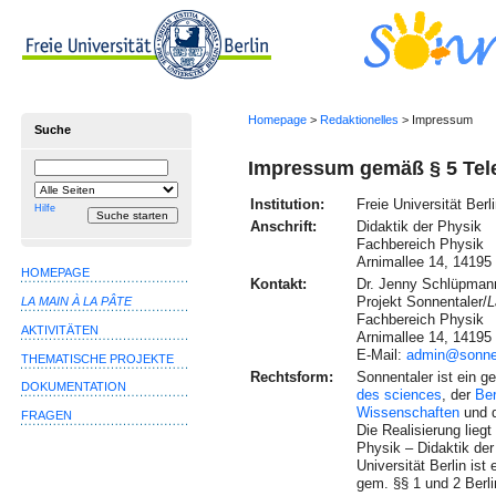
Homepage
>
Redaktionelles
> Impressum
Suche
Impressum gemäß § 5 Tele
Suchbegriff
Suche
einschränken
Institution:
Freie Universität Berl
auf
Hilfe
Anschrift:
Didaktik der Physik
Fachbereich Physik
Arnimallee 14, 14195 
HOMEPAGE
Kontakt:
Dr. Jenny Schlüpman
Projekt Sonnentaler/
L
LA MAIN À LA PÂTE
Fachbereich Physik
AKTIVITÄTEN
Arnimallee 14, 14195 
E-Mail
:
admin@sonnen
THEMATISCHE PROJEKTE
Rechtsform:
Sonnentaler ist ein 
DOKUMENTATION
des sciences
, der
Ber
Wissenschaften
und 
FRAGEN
Die Realisierung lieg
Physik – Didaktik der 
Universität Berlin ist
gem. §§ 1 und 2 Berl