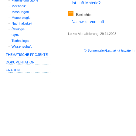
-
Materie und Stoffe
Ist Luft Materie?
-
Mechanik
-
Messungen
Berichte
-
Meteorologie
Nachweis von Luft
-
Nachhaltigkeit
-
Ökologie
Letzte Aktualisierung: 29.11.2023
-
Optik
-
Technologie
-
Wissenschaft
© Sonnentaler/
La main à la pâte
|
I
THEMATISCHE PROJEKTE
DOKUMENTATION
FRAGEN