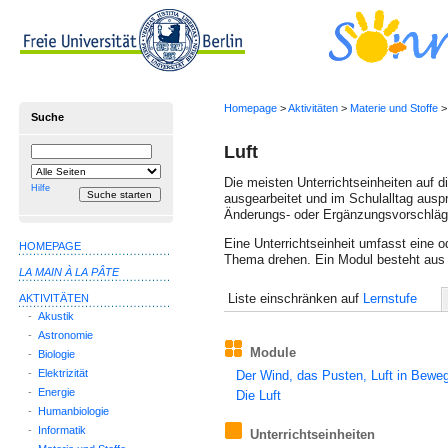
Homepage
>
Aktivitäten
>
Materie und Stoffe
> 
Suche
Luft
Suchbegriff
Suche
einschränken
Die meisten Unterrichtseinheiten auf 
auf
Hilfe
ausgearbeitet und im Schulalltag auspr
Änderungs- oder Ergänzungs­vor­schläg
Eine Unterrichtseinheit umfasst eine o
HOMEPAGE
Thema drehen. Ein Modul besteht aus 
LA MAIN À LA PÂTE
Liste einschränken auf
Lernstufe
AKTIVITÄTEN
-
Akustik
-
Astronomie
Module
-
Biologie
-
Elektrizität
Der Wind, das Pusten, Luft in Bewe
-
Energie
Die Luft
-
Humanbiologie
-
Informatik
Unterrichtseinheiten