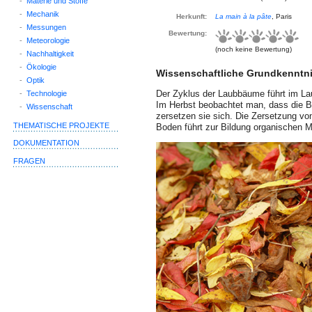
-
Materie und Stoffe
-
Mechanik
Herkunft:
La main à la pâte
, Paris
-
Messungen
Bewertung:
-
Meteorologie
(noch keine Bewertung)
-
Nachhaltigkeit
-
Ökologie
Wissenschaftliche Grundkenntn
-
Optik
Der Zyklus der Laubbäume führt im La
-
Technologie
Im Herbst beobachtet man, dass die Bl
-
Wissenschaft
zersetzen sie sich. Die Zersetzung vo
THEMATISCHE PROJEKTE
Boden führt zur Bildung organischen 
DOKUMENTATION
FRAGEN