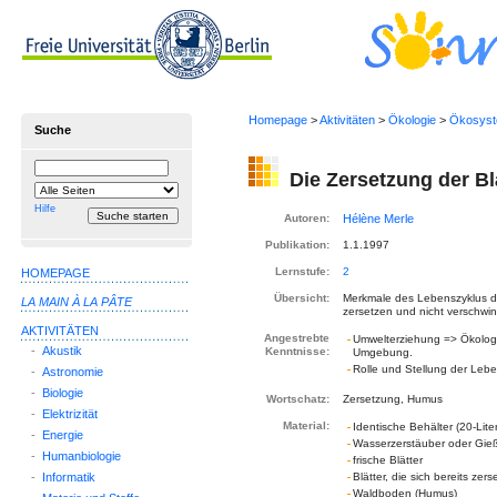
Homepage
>
Aktivitäten
>
Ökologie
>
Ökosys
Suche
Suchbegriff
Suche
Die Zersetzung der Bl
einschränken
auf
Hilfe
Autoren:
Publikation:
1.1.1997
Lernstufe:
2
HOMEPAGE
Übersicht:
Merkmale des Lebenszyklus de
LA MAIN À LA PÂTE
zersetzen und nicht verschwin
AKTIVITÄTEN
Angestrebte
Umwelterziehung => Ökolog
-
Akustik
Kenntnisse:
Umgebung.
Rolle und Stellung der Leb
-
Astronomie
-
Biologie
Wortschatz:
Zersetzung, Humus
-
Elektrizität
Material:
Identische Behälter (20-Lite
-
Energie
Wasserzerstäuber oder Gie
-
Humanbiologie
frische Blätter
-
Informatik
Blätter, die sich bereits zer
Waldboden (Humus)