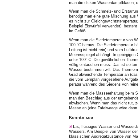
man die dicken Wasserdampf­bla­sen, 
Wenn man die Schmelz- und Erstarrung
benötigt man eine gute Mischung aus 
es nicht zur Gleichgewichtstemperatur
Beispiel Eiswürfel verwendet), besteht
im Gefäß.
Wenn man die Siedetemperatur von Was
100 °C heraus. Die Siedetemperatur h
Leitung ist nicht rein) und vom Luftdr
Meeresspiegel abhängt. In gebirgigen
unter 100° C. Die gewöhnlichen Thermo
völlig eintauchen muss. Das ist selte
Wasser bestimmen will. Das Thermomet
Grad abweichende Temperatur an (das s
die vom
Lehrplan vorgesehene Aufgabe 
peratur während des Siedens von reine
Wenn man die Masseerhaltung beim Sc
man den Beschlag aus der umgebende
abwischen. Wenn man das nicht tut, ze
Masse an (eine Tafelwaage wäre dann n
Kenntnisse
Eis, flüssiges Wasser und Wasserda
Wassers. Am Beispiel von Wasser demo
klassischen Aggregatzustände von Mate