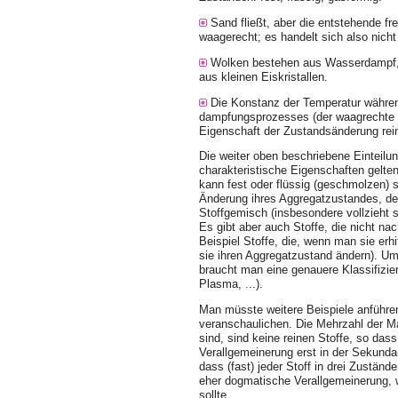
Sand fließt, aber die entstehende fre
waagerecht; es handelt sich also nicht
Wolken bestehen aus Wasserdampf, 
aus kleinen Eiskristallen.
Die Konstanz der Temperatur währe
dampfungsprozesses (der waagrechte V
Eigenschaft der Zustandsänderung rein
Die weiter oben beschriebene Einteilun
charakteristische Eigenschaften gelten
kann fest oder flüssig (geschmolzen) s
Änderung ihres Aggregatzustandes, den
Stoffgemisch (insbesondere voll­zieht 
Es gibt aber auch Stoffe, die nicht na
Bei­spiel Stoffe, die, wenn man sie er
sie ihren Aggregatzustand ändern). U
braucht man eine genauere Klassifizierung
Plasma, ...).
Man müsste weitere Beispiele anführen
veranschaulichen. Die Mehrzahl der Mat
sind, sind keine reinen Stoffe, so dass 
Verallgemeinerung erst in der Sekundar
dass (fast) jeder Stoff in drei Zuständ
eher dogmatische Verallgemeinerung, 
sollte.