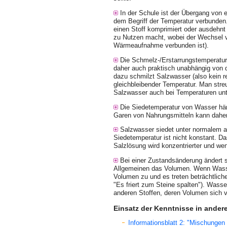
In der Schule ist der Übergang von 
dem Begriff der Temperatur verbunden
einen Stoff komprimiert oder ausdehnt
zu Nutzen macht, wobei der Wechsel v
Wärmeaufnahme verbun­den ist).
Die Schmelz-/Erstarrungstemperatur
daher auch praktisch unabhängig von 
dazu schmilzt Salzwasser (also kein r
gleichbleibender Temperatur. Man streu
Salzwasser auch bei Temperaturen unter
Die Siedetemperatur von Wasser hän
Garen von Nahrungsmitteln kann daher 
Salzwasser siedet unter normalem a
Siedetemperatur ist nicht konstant. D
Salzlösung wird konzentrierter und wenn
Bei einer Zustandsänderung ändert s
Allgemeinen das Volumen. Wenn Wasse
Volumen zu und es treten beträchtlich
"Es friert zum Steine spalten"). Wasse
anderen Stoffen, deren Volumen sich ve
Einsatz der Kenntnisse in ande
Informationsblatt 2: "Mischunge