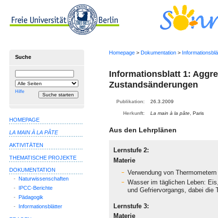
Homepage
>
Dokumentation
>
Informationsblä
Suche
Informationsblatt 1: Aggr
Suchbegriff
Suche
einschränken
Zustandsänderungen
auf
Hilfe
Publikation:
26.3.2009
Herkunft:
La main à la pâte
, Paris
HOMEPAGE
Aus den
Lehrplänen
LA MAIN À LA PÂTE
AKTIVITÄTEN
Lernstufe 2:
THEMATISCHE PROJEKTE
Materie
DOKUMENTATION
Verwendung von Thermometern b
-
Naturwissenschaften
Wasser im täglichen Leben: Ei
-
IPCC-Berichte
und Gefriervorgangs, dabei die
-
Pädagogik
Lernstufe 3:
-
Informationsblätter
Materie