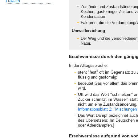
FRAGEN
Zustände und Zustandsänderung
Kochen, gasförmiger Zustand v
Kondensation
Faktoren, die die Verdampfung/
Umwelterziehung
Der Weg und die verschiedene
Natur.
Erschwernisse durch den gängi
In der Alltagssprache:
steht "fest" oft im Gegensatz zu 
flüssig und gasförmig;
bedeutet Gas vor allem das bre
wird.
Oft wird das Wort "schmelzen" an
Zucker schmilzt im Wasser" statt 
nicht um eine Zustandsänderung,
Informationsblatt 2: "Mischungen
Das Wort Dampf bezeichnet auc
des Übersetzers: Im Deutschen eh
oder Ätherdämpfen.]
Erschwernisse aufgrund von vor