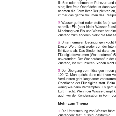
fließen oder nehmen im Ruhezustand di
sind; ihre freie Oberfläche ist dann w
nehmen die Form ihrer Rezipienten an,
immer das ganze Volumen des Rezipie
Wasser gefriert (oder bleibt fest), 
schmilzt Eis (oder bleibt Wasser flüssi
Mischung von Eis und Wasser hat ein
Zustand zum anderen bleibt die Masse 
Unter normalen Bedingungen kocht W
Dieser Wert hängt weder von der Inten
Erhitzens ab. Das Sieden ist daran zu
Flüssigkeitsvolumen (Wasserdampf-)Bl
unverändert. Der Wasserdampf in der
Zustand, ist mit unseren Sinnen nich
Der Übergang vom flüssigen in den 
100 °C. Man spricht dann nicht von V
Verdunsten geht langsamer vonstatten 
Oberfläche der Flüssigkeit statt. Bei
wenig wie beim Verdampfen. Es geht i
Luft mischt. Wenn der Wasser­dampf ko
auch vor der Kon­densation in Form vo
Mehr zum Thema
Die Untersuchung von Wasser führt z
Zuständen: fest, flüssig, gasförmig.