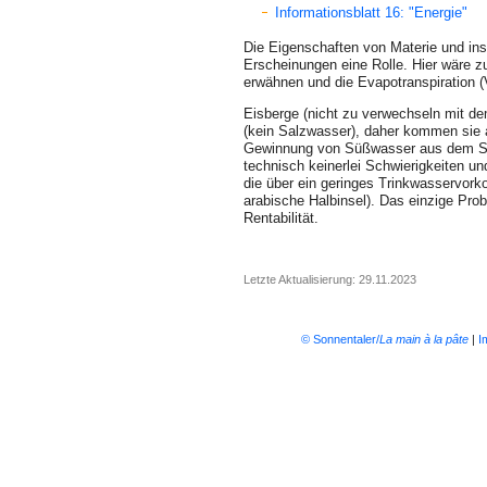
Informationsblatt 16: "Energie"
Die Eigenschaften von Materie und in
Erscheinungen eine Rolle. Hier wäre z
erwähnen und die Evapotranspiration (
Eisberge (nicht zu verwechseln mit d
(kein Salzwasser), daher kommen sie al
Gewinnung von Süßwasser aus dem Sal
technisch keinerlei Schwierigkeiten un
die über ein geringes Trinkwasser­vor
arabische Halbinsel). Das einzige Proble
Rentabilität.
Letzte Aktualisierung: 29.11.2023
© Sonnentaler/
La main à la pâte
|
I