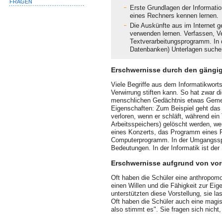
FRAGEN
Erste Grundlagen der Informatio
eines Rechners kennen lernen.
Die Auskünfte aus im Internet ge
verwenden lernen. Verfassen, V
Textverarbeitungsprogramm. In d
Datenbanken) Unterlagen suchen
Erschwernisse durch den gängi
Viele Begriffe aus dem Informatikwort
Verwirrung stiften kann. So hat zwar 
menschlichen Gedächtnis etwas Gemei
Eigenschaften: Zum Beispiel geht das 
verloren, wenn er schläft, während ein
Arbeitsspeichers) gelöscht werden, w
eines Konzerts, das Programm eines Po
Computerprogramm. In der Umgangsspra
Bedeutungen. In der Informatik ist der 
Erschwernisse aufgrund von vor
Oft haben die Schüler eine anthropom
einen Willen und die Fähigkeit zur Ei
unterstützten diese Vorstellung, sie l
Oft haben die Schüler auch eine magis
also stimmt es". Sie fragen sich nich