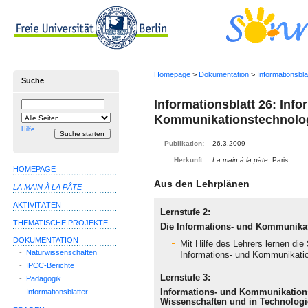
Homepage
>
Dokumentation
>
Informationsblä
Suche
Informationsblatt 26: Info
Suchbegriff
Suche
einschränken
Kommunikationstechnolo
auf
Hilfe
Publikation:
26.3.2009
Herkunft:
La main à la pâte
, Paris
HOMEPAGE
Aus den
Lehrplänen
LA MAIN À LA PÂTE
AKTIVITÄTEN
Lernstufe 2:
THEMATISCHE PROJEKTE
Die Informations- und Kommunikat
DOKUMENTATION
Mit Hilfe des Lehrers lernen di
-
Naturwissenschaften
Informations- und Kommunikati
-
IPCC-Berichte
Lernstufe 3:
-
Pädagogik
Informations- und Kommunikations
-
Informationsblätter
Wissenschaften und in Technologi