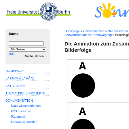
Homepage
>
Dokumentation
>
Naturwissensc
Suche
Schwerkraft auf die Erdbewegung
> Bilderfolg
Die Animation zum Zusam
Suchbegriff
Suche
einschränken
Bilderfolge
auf
Hilfe
HOMEPAGE
LA MAIN À LA PÂTE
AKTIVITÄTEN
THEMATISCHE PROJEKTE
DOKUMENTATION
-
Naturwissenschaften
-
IPCC-Berichte
-
Pädagogik
-
Informationsblätter