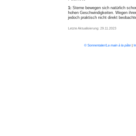
1:
Sterne bewegen sich natürlich schon,
hohen Geschwindigkeiten. Wegen ihrer
jedoch praktisch nicht direkt beobacht
Letzte Aktualisierung: 29.11.2023
© Sonnentaler/
La main à la pâte
|
I