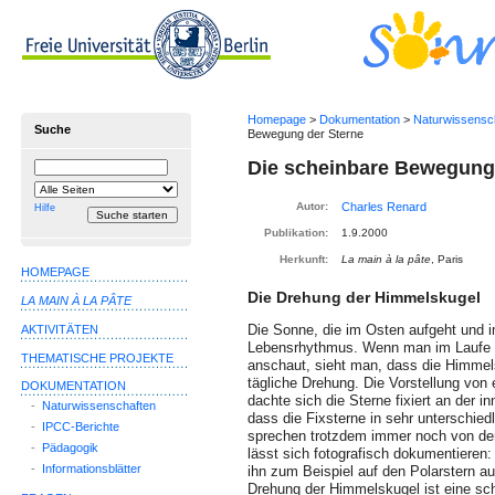
Homepage
>
Dokumentation
>
Naturwissensc
Suche
Bewegung der Sterne
Die scheinbare Bewegung
Suchbegriff
Suche
einschränken
auf
Autor:
Hilfe
Publikation:
1.9.2000
Herkunft:
La main à la pâte
, Paris
HOMEPAGE
Die Drehung der Himmelskugel
LA MAIN À LA PÂTE
Die Sonne, die im Osten aufgeht und 
AKTIVITÄTEN
Lebensrhythmus. Wenn man im Laufe 
THEMATISCHE PROJEKTE
anschaut, sieht man, dass die Himmels
tägliche Drehung. Die Vorstellung von 
DOKUMENTATION
dachte sich die Sterne fixiert an der i
-
Naturwissenschaften
dass die Fixsterne in sehr unterschiedl
-
IPCC-Berichte
sprechen trotzdem immer noch von de
-
Pädagogik
lässt sich fotografisch dokumentieren: 
-
Informationsblätter
ihn zum Beispiel auf den Polarstern au
Drehung der Himmelskugel ist eine sche