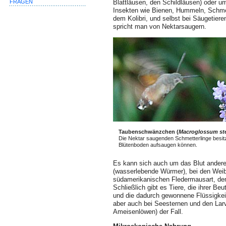
Blattläusen, den Schildläusen) oder um
FRAGEN
Insekten wie Bienen, Hummeln, Schmet
dem Kolibri, und selbst bei Säugetier
spricht man von Nektarsaugern.
Taubenschwänzchen (
Macroglossum ste
Die Nektar saugenden Schmetterlinge besit
Blütenboden aufsaugen können.
Es kann sich auch um das Blut anderer
(wasserlebende Würmer), bei den Weib
südamerikanischen Fledermausart, dem
Schließlich gibt es Tiere, die ihrer B
und die dadurch gewonnene Flüssigkei
aber auch bei Seesternen und den Lar
Ameisenlöwen) der Fall.