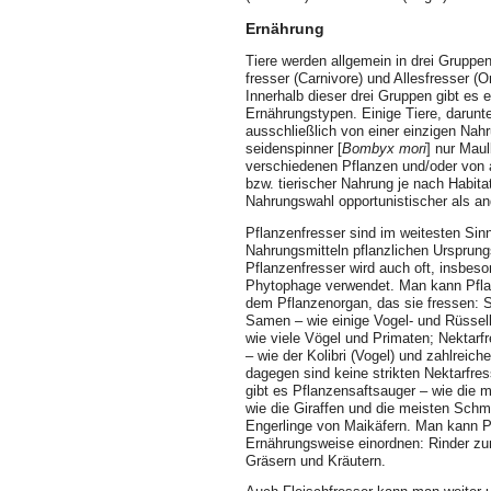
Ernährung
Tiere werden allgemein in drei Gruppen 
fresser (Carnivore) und Allesfresser (
Innerhalb dieser drei Gruppen gibt es 
Ernährungstypen. Einige Tiere, darunt
ausschließlich von einer einzigen Nahr
seiden­spinner [
Bombyx mori
] nur Mau
verschiedenen Pflanzen und/oder von an
bzw. tierischer Nahrung je nach Habitat
Nah­rungswahl opportunistischer als an
Pflanzenfresser sind im weitesten Sinn
Nahrungsmitteln pflanzlichen Ursprun
Pflanzenfresser wird auch oft, insbes
Phytophage verwendet. Man kann Pflan
dem Pflanzenorgan, das sie fressen: 
Samen – wie einige Vogel- und Rüsselkä
wie viele Vögel und Primaten; Nektarf
– wie der Kolibri (Vogel) und zahlreic
dagegen sind keine strikten Nektarfre
gibt es Pflanzensaftsauger – wie die m
wie die Giraffen und die meisten Schm
Engerlinge von Maikäfern. Man kann Pf
Ernährungsweise einordnen: Rinder zu
Gräsern und Kräutern.