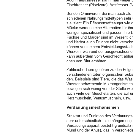
Auch Fleischfresser kann man weiter un
Fischfresser (Piscivore), Aasfresser 
Bei den Omnivoren, die man auch als P
schiedenen Nahrungsmitteltypen sehr u
zialisiert: Ein Pflanzensaftsauger wie
Mücke werden keine Alternative für ih
weniger spezialisiert und passen ihre
Füchse und Marder sind im Wesentlich
und Herbst auch Früchte nicht versch
können von seinem Entwicklungsstadiu
Wurzeln, während der ausgewachsene M
kann außerdem vom Geschlecht abhäng
chen von Blut ernähren.
Zahlreiche Tiere gehören zu den Folge
verschie­denen toten organischen Subs
den. Beispiele sind Tiere, die das Wass
Wasser schwebende Mikroorganismen a
bewegen sich wenig von der Stelle wi
auch viele der Muschelarten, die auf
Herzmuscheln, Venusmuscheln, usw.
Verdauungsmechanismen
Struktur und Funktion des Verdauungsa
sehr unterschiedlich – sie hängen en
Verdauungs­apparat besteht grundsätzl
Mund und der Anus), das in verschieden