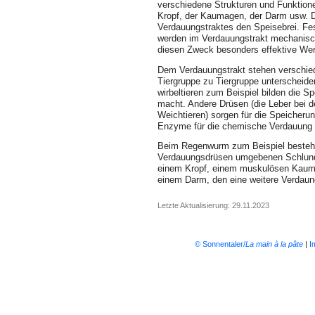
verschie­dene Strukturen und Funktion
Kropf, der Kaumagen, der Darm usw. 
Verdau­ungstraktes den Speisebrei. Fe
werden im Verdauungstrakt mechanisch
diesen Zweck besonders effektive We
Dem Verdauungstrakt stehen verschied
Tiergruppe zu Tiergruppe unterscheid
wirbeltieren zum Beispiel bilden die Sp
macht. Andere Drüsen (die Leber bei d
Weichtieren) sorgen für die Speicheru
Enzyme für die chemische Verdauung (S
Beim Regenwurm zum Beispiel besteht
Verdauungsdrüsen umgebenen Schlund 
einem Kropf, einem muskulösen Kaum
einem Darm, den eine weitere Verdau
Letzte Aktualisierung: 29.11.2023
© Sonnentaler/
La main à la pâte
|
I