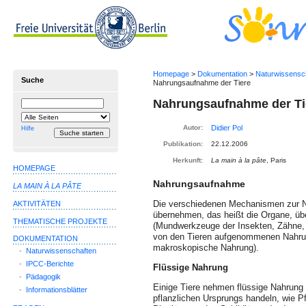
Homepage
>
Dokumentation
>
Naturwissensc
Suche
Nahrungsaufnahme der Tiere
Nahrungsaufnahme der Ti
Suchbegriff
Suche
einschränken
auf
Autor:
Hilfe
Publikation:
22.12.2006
Herkunft:
La main à la pâte
, Paris
HOMEPAGE
Nahrungsaufnahme
LA MAIN À LA PÂTE
Die verschiedenen Mechanismen zur N
AKTIVITÄTEN
übernehmen, das heißt die Organe, übe
THEMATISCHE PROJEKTE
(Mundwerkzeuge der Insekten, Zähne, S
von den Tieren aufgenommenen Nahrun
DOKUMENTATION
makroskopische Nahrung).
-
Naturwissenschaften
-
IPCC-Berichte
Flüssige Nahrung
-
Pädagogik
Einige Tiere nehmen flüssige Nahrung 
-
Informationsblätter
pflanzlichen Ursprungs handeln, wie P