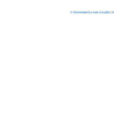
© Sonnentaler/
La main à la pâte
|
I