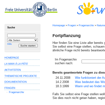
Homepage
>
Fragen
>
Fragenarchiv
>
Naturw
Suche
Fortpflanzung
Suchbegriff
Suche
einschränken
Hier finden Sie eine Liste aller berei
auf
Hilfe
Sie selbst eine Frage stellen, schauen
ähnliche Frage nicht bereits beantwort
HOMEPAGE
Im Fragenarchiv
Suchbegriff
suchen nach:
LA MAIN À LA PÂTE
AKTIVITÄTEN
Bereits geantwortete Fragen zu di
THEMATISCHE PROJEKTE
24.11.2008
Wie funktioniert der
14.2.2008
Was bedeutet das Wort
DOKUMENTATION
18.3.1999
Wann und wo findet m
FRAGEN
-
Fragenarchiv
Falls Sie selbst eine Frage stellen wo
Sie dies noch nicht getan haben, regist