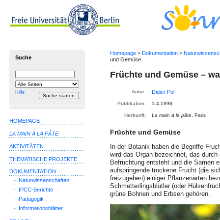
Homepage
>
Dokumentation
>
Naturwissensc
Suche
und Gemüse
Früchte und Gemüse – was
Suchbegriff
Suche
einschränken
auf
Autor:
Hilfe
Publikation:
1.4.1998
Herkunft:
La main à la pâte
, Paris
HOMEPAGE
Früchte und Gemüse
LA MAIN À LA PÂTE
In der Botanik haben die Begriffe Fru
AKTIVITÄTEN
wird das Organ bezeichnet, das durch
THEMATISCHE PROJEKTE
Befruchtung entsteht und die Samen en
aufspringende trockene Frucht (die sic
DOKUMENTATION
freizugeben) einiger Pflanzenarten bez
-
Naturwissenschaften
Schmetterlingsblütler (oder Hülsenfrü
-
IPCC-Berichte
grüne Bohnen und Erbsen gehören.
-
Pädagogik
-
Informationsblätter