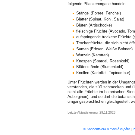
folgende Pflanzenorgane handeln:
Stängel (Porree, Fenchel)
Blätter (Spinat, Kohl, Salat)
Blüten (Artischocke)
fleischige Früchte (Avocado, Tom
aufspringende trockene Früchte 
Trockenfrüchte, die sich nicht öf
Samen (Erbsen, Weiße Bohnen)
Wurzeln (Karotten)
Knospen (Spargel, Rosenkohl)
Blütenstände (Blumenkohl)
Knollen (Kartoffel, Topinambur)
Unter Früchten werden in der Umgangss
verstanden, die süß schmecken und üb
nicht alle Früchte im botanischen Sinn
Auberginen), und so darf die botanisch
umgangssprachlichen gleichgestellt w
Letzte Aktualisierung: 29.11.2023
© Sonnentaler/
La main à la pâte
|
I