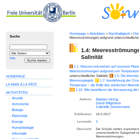
Homepage
>
Aktivitäten
>
Nachhaltigkeit
>
Der
Suche
Meeresströmungen aufgrund unterschiedlicher 
Suchbegriff
Suche
1.4: Meeresströmunge
einschränken
Salinität
auf
Hilfe
1
1.1: Wasservorkommen auf unserem Plane
Meeresströmungen aufgrund von Temperatur
unterschiedlicher Salinität
5
1.5: Die thermi
HOMEPAGE
Meeresspiegels
7
1.7: Ausdehnung der Oze
LA MAIN À LA PÂTE
Temperatur – die Rolle des arktischen Meerei
10
1.10: Wie beeinflusst die Versauerung d
AKTIVITÄTEN
-
Akustik
Autoren:
-
Astronomie
-
Biologie
Publikation:
18.5.2017
-
Elektrizität
-
Energie
Lernstufe:
3
-
Humanbiologie
Übersicht:
Die Schüler stellen experimen
unterschiedliche Salzgehalt v
-
Informatik
Meeresströmungen.