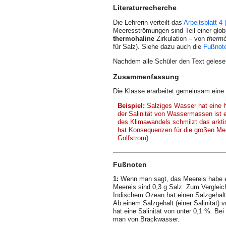
Literaturrecherche
Die Lehrerin verteilt das
Arbeitsblatt 4 
Meeresströmungen sind Teil einer glob
thermohaline
Zirkulation – von
therm
für Salz). Siehe dazu auch die
Fußnot
Nachdem alle Schüler den Text gelesen
Zusammenfassung
Die Klasse erarbeitet gemeinsam eine
Beispiel:
Salziges Wasser hat eine h
der Salinität von Wassermassen ist
des Klimawandels schmilzt das arkt
hat Konsequenzen für die großen Me
Golfstrom).
Fußnoten
1:
Wenn man sagt, das Meereis habe ei
Meereis sind 0,3 g Salz. Zum Vergleic
Indischem Ozean hat einen Salzgehalt
Ab einem Salzgehalt (einer Salinität)
hat eine Salinität von unter 0,1 %. Bei
man von Brackwasser.