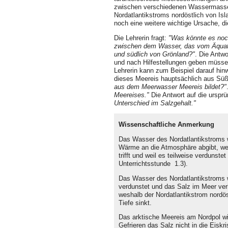
zwischen verschiedenen Wassermassen
Nordatlantikstroms nordöstlich von Isl
noch eine weitere wichtige Ursache, di
Die Lehrerin fragt:
"Was könnte es noch
zwischen dem Wasser, das vom Äquato
und südlich von Grönland?"
. Die Antwo
und nach Hilfestellungen geben müsse
Lehrerin kann zum Beispiel darauf hin
dieses Meereis hauptsächlich aus Sü
aus dem Meerwasser Meereis bildet?"
Meereises."
Die Antwort auf die ursprü
Unterschied im Salzgehalt."
Wissenschaftliche Anmerkung
Das Wasser des Nordatlantikstroms w
Wärme an die Atmosphäre abgibt, wei
trifft und weil es teilweise verdunst
Unterrichtsstunde 1.3).
Das Wasser des Nordatlantikstroms wi
verdunstet und das Salz im Meer verb
weshalb der Nordatlantikstrom nordös
Tiefe sinkt.
Das arktische Meereis am Nordpol wi
Gefrieren das Salz nicht in die Eiskris