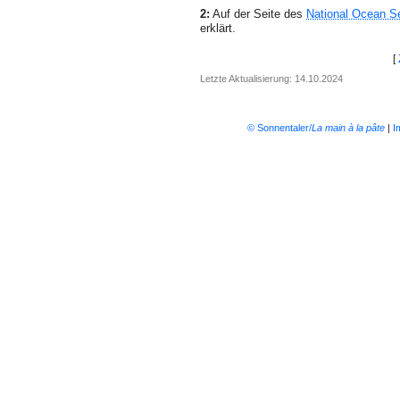
2:
Auf der Seite des
National Ocean S
erklärt.
[
Letzte Aktualisierung: 14.10.2024
© Sonnentaler/
La main à la pâte
|
I