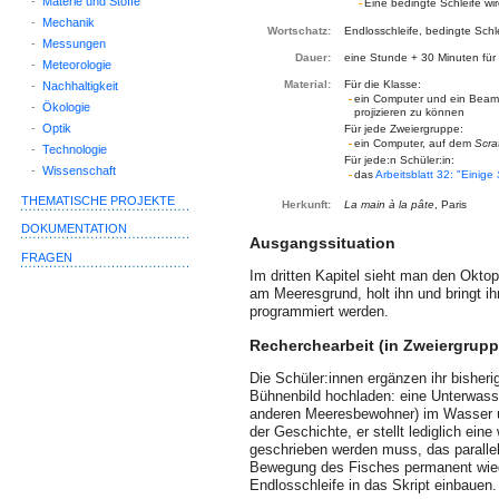
-
Materie und Stoffe
Eine bedingte Schleife wird
-
Mechanik
Wortschatz:
Endlosschleife, bedingte Schl
-
Messungen
Dauer:
eine Stunde + 30 Minuten für
-
Meteorologie
Material:
Für die Klasse:
-
Nachhaltigkeit
ein Computer und ein Beame
-
Ökologie
projizieren zu können
-
Optik
Für jede Zweiergruppe:
ein Computer, auf dem
Scra
-
Technologie
Für jede:n Schüler:in:
-
Wissenschaft
das
Arbeitsblatt 32: "Einige
THEMATISCHE PROJEKTE
Herkunft:
La main à la pâte
, Paris
DOKUMENTATION
Ausgangssituation
FRAGEN
Im dritten Kapitel sieht man den Okt
am Meeresgrund, holt ihn und bringt ih
programmiert werden.
Recherchearbeit (in Zweiergrup
Die Schüler:innen ergänzen ihr bisher
Bühnenbild hochladen: eine Unterwasse
anderen Meeresbewohner) im Wasser u
der Geschichte, er stellt lediglich eine 
geschrieben werden muss, das parallel 
Bewegung des Fisches permanent wiede
Endlosschleife in das Skript einbauen.