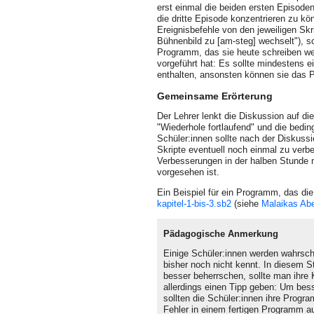
erst einmal die beiden ersten Episoden
die dritte Episode konzentrieren zu kö
Ereignisbefehle von den jeweiligen Skr
Bühnenbild zu [am-steg] wechselt"), s
Programm, das sie heute schreiben wer
vorgeführt hat: Es sollte mindestens e
enthalten, ansonsten können sie das P
Gemeinsame Erörterung
Der Lehrer lenkt die Diskussion auf di
"Wiederhole fortlaufend" und die bedin
Schüler:innen sollte nach der Diskuss
Skripte eventuell noch einmal zu verbe
Verbesserungen in der halben Stunde m
vorgesehen ist.
Ein Beispiel für ein Programm, das die 
kapitel-1-bis-3.sb2
(siehe
Malaikas Abe
Pädagogische Anmerkung
Einige Schüler:innen werden wahrsche
bisher noch nicht kennt. In diesem 
besser beherrschen, sollte man ihre K
allerdings einen Tipp geben: Um bes
sollten die Schüler:innen ihre Progra
Fehler in einem fertigen Pro­gramm