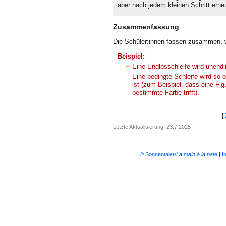
aber nach jedem kleinen Schritt erneu
Zusammenfassung
Die Schüler:innen fassen zusammen, wa
Beispiel:
Eine Endlosschleife wird unendli
Eine bedingte Schleife wird so o
ist (zum Beispiel, dass eine Fig
bestimmte Farbe trifft).
[
Letzte Aktualisierung: 23.7.2025
© Sonnentaler/
La main à la pâte
|
I