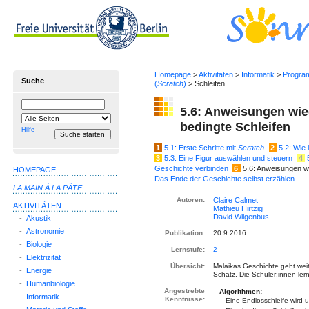
Homepage
>
Aktivitäten
>
Informatik
>
Progra
Suche
(
Scratch
)
> Schleifen
Suchbegriff
Suche
5.6: Anweisungen wie
einschränken
bedingte Schleifen
auf
Hilfe
1
5.1: Erste Schritte mit
Scratch
2
5.2: Wie
3
5.3: Eine Figur auswählen und steuern
4
Geschichte verbinden
6
5.6: Anweisungen wi
HOMEPAGE
Das Ende der Geschichte selbst erzählen
LA MAIN À LA PÂTE
Autoren:
AKTIVITÄTEN
-
Akustik
-
Astronomie
Publikation:
20.9.2016
-
Biologie
Lernstufe:
2
-
Elektrizität
Übersicht:
Malaikas Geschichte geht wei
-
Energie
Schatz. Die Schüler:innen le
-
Humanbiologie
Angestrebte
Algorithmen:
-
Informatik
Kenntnisse:
Eine Endlosschleife wird u